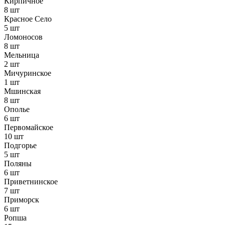
Кирпичное
8 шт
Красное Село
5 шт
Ломоносов
8 шт
Мельница
2 шт
Мичуринское
1 шт
Мшинская
8 шт
Ополье
6 шт
Первомайское
10 шт
Подгорье
5 шт
Поляны
6 шт
Приветнинское
7 шт
Приморск
6 шт
Ропша