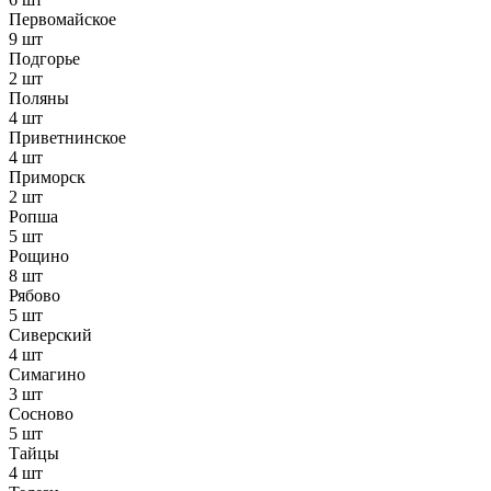
Первомайское
9 шт
Подгорье
2 шт
Поляны
4 шт
Приветнинское
4 шт
Приморск
2 шт
Ропша
5 шт
Рощино
8 шт
Рябово
5 шт
Сиверский
4 шт
Симагино
3 шт
Сосново
5 шт
Тайцы
4 шт