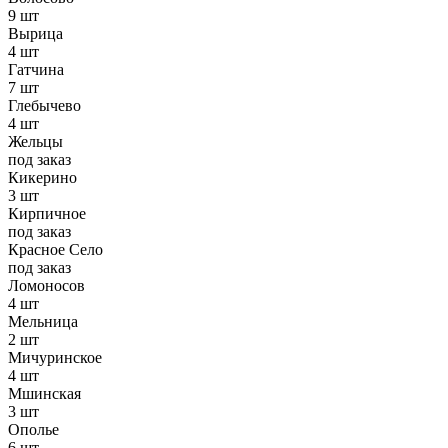
9 шт
Вырица
4 шт
Гатчина
7 шт
Глебычево
4 шт
Жельцы
под заказ
Кикерино
3 шт
Кирпичное
под заказ
Красное Село
под заказ
Ломоносов
4 шт
Мельница
2 шт
Мичуринское
4 шт
Мшинская
3 шт
Ополье
6 шт