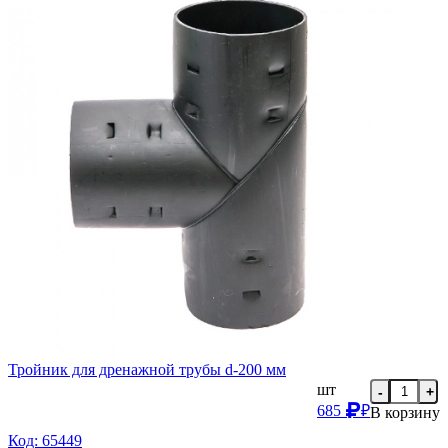
Тройник для дренажной трубы d-200 мм
шт
-
+
685
₽
В корзину
Код: 65449