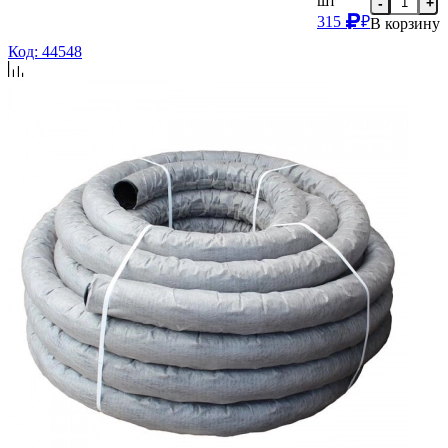
шт
-
+
315
₽
В корзину
Код: 44548