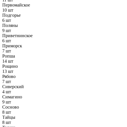
Первомайское
10 шт
Подгорье
6 шт
Поляны
9 шт
Приветнинское
6 шт
Приморск
7 шт
Ропша
14 шт
Рощино
13 шт
Рябово
7 шт
Сиверский
4 шт
Симагино
9 шт
Сосново
8 шт
Тайцы
8 шт