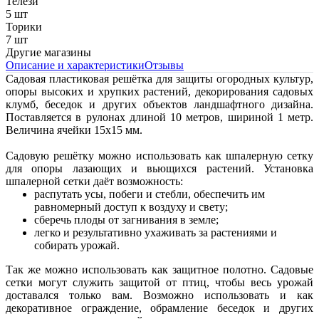
Телези
5 шт
Торики
7 шт
Другие магазины
Описание и характеристики
Отзывы
Садовая пластиковая решётка для защиты огородных культур,
опоры высоких и хрупких растений, декорирования садовых
клумб, беседок и других объектов ландшафтного дизайна.
Поставляется в рулонах длиной 10 метров, шириной 1 метр.
Величина ячейки 15x15 мм.
Садовую решётку можно использовать как ш
палерную сетку
для опоры лазающих и вьющихся растений. Установка
шпалерной сетки даёт возможность:
распутать усы, побеги и стебли, обеспечить им
равномерный доступ к воздуху и свету;
сберечь плоды от загнивания в земле;
легко и результативно ухаживать за растениями и
собирать урожай.
Так же можно использовать как защитное полотно. Садовые
сетки могут служить защитой от птиц, чтобы весь урожай
доставался только вам. Возможно использовать и как
декоративное ограждение, обрамление беседок и других