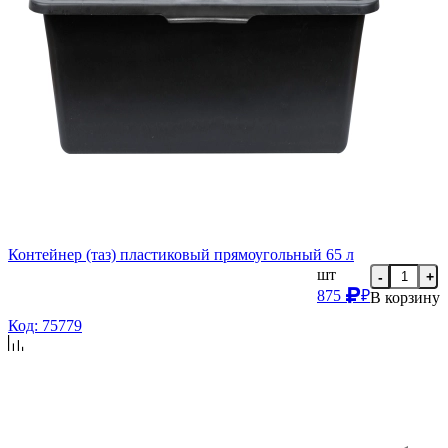
Контейнер (таз) пластиковый прямоугольный 65 л
шт
-
+
875
₽
В корзину
Код: 75779