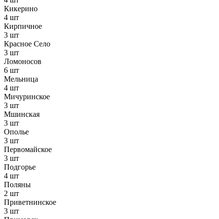
Кикерино
4 шт
Кирпичное
3 шт
Красное Село
3 шт
Ломоносов
6 шт
Мельница
4 шт
Мичуринское
3 шт
Мшинская
3 шт
Ополье
3 шт
Первомайское
3 шт
Подгорье
4 шт
Поляны
2 шт
Приветнинское
3 шт