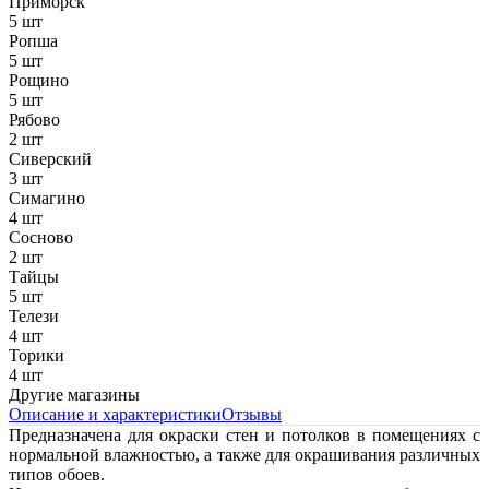
Приморск
5 шт
Ропша
5 шт
Рощино
5 шт
Рябово
2 шт
Сиверский
3 шт
Симагино
4 шт
Сосново
2 шт
Тайцы
5 шт
Телези
4 шт
Торики
4 шт
Другие магазины
Описание и характеристики
Отзывы
Предназначена для окраски стен и потолков в помещениях с
нормальной влажностью, а также для окрашивания различных
типов обоев.