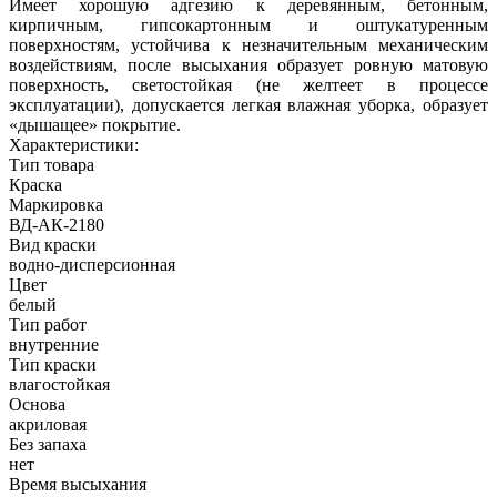
Имеет хорошую адгезию к деревянным, бетонным,
кирпичным, гипсокартонным и оштукатуренным
поверхностям, устойчива к незначительным механическим
воздействиям, после высыхания образует ровную матовую
поверхность, светостойкая (не желтеет в процессе
эксплуатации), допускается легкая влажная уборка, образует
«дышащее» покрытие.
Характеристики:
Тип товара
Краска
Маркировка
ВД-АК-2180
Вид краски
водно-дисперсионная
Цвет
белый
Тип работ
внутренние
Тип краски
влагостойкая
Основа
акриловая
Без запаха
нет
Время высыхания