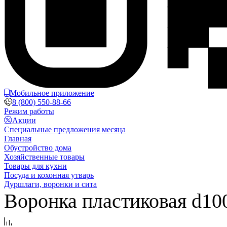
Мобильное приложение
8 (800) 550-88-66
Режим работы
Акции
Специальные предложения месяца
Главная
Обустройство дома
Хозяйственные товары
Товары для кухни
Посуда и кохонная утварь
Дуршлаги, воронки и сита
Воронка пластиковая d10