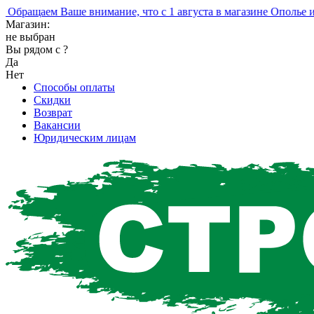
ращаем Ваше внимание, что с 1 августа в магазине Ополье изм
Магазин:
не выбран
Вы рядом с
?
Да
Нет
Способы оплаты
Скидки
Возврат
Вакансии
Юридическим лицам