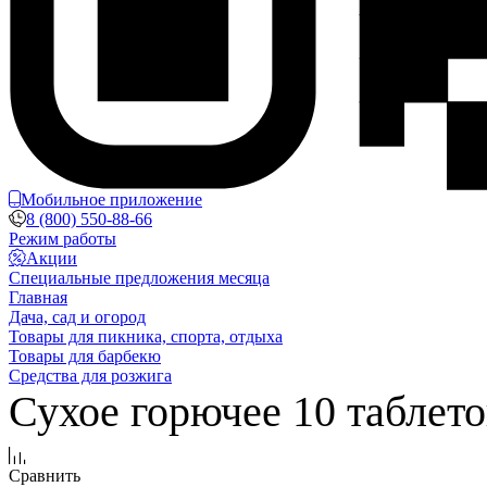
Мобильное приложение
8 (800) 550-88-66
Режим работы
Акции
Специальные предложения месяца
Главная
Дача, сад и огород
Товары для пикника, спорта, отдыха
Товары для барбекю
Средства для розжига
Сухое горючее 10 таблето
Сравнить