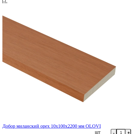
Добор миланский орех 10х100х2200 мм OLOVI
шт
-
+