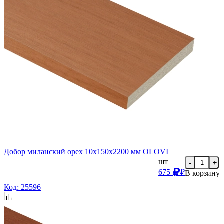
Добор миланский орех 10х150х2200 мм OLOVI
шт
-
+
675
₽
В корзину
Код: 25596