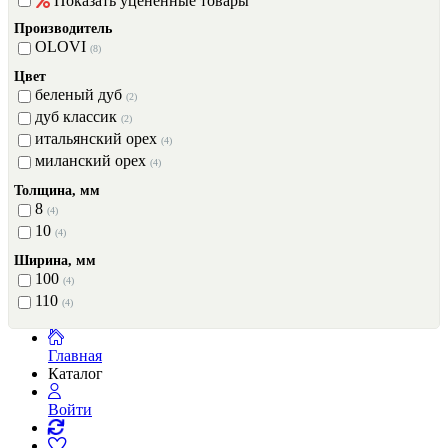
Показать уценённые товары
Производитель
OLOVI
(8)
Цвет
беленый дуб
(2)
дуб классик
(2)
итальянский орех
(4)
миланский орех
(4)
Толщина, мм
8
(4)
10
(4)
Ширина, мм
100
(4)
110
(4)
Главная
Каталог
Войти