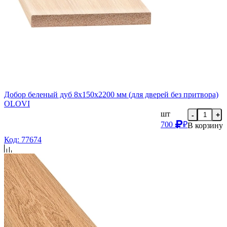
Добор беленый дуб 8х150х2200 мм (для дверей без притвора)
OLOVI
шт
-
+
700
₽
В корзину
Код: 77674