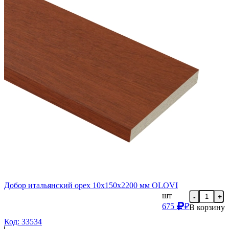
Добор итальянский орех 10х150х2200 мм OLOVI
шт
-
+
675
₽
В корзину
Код: 33534