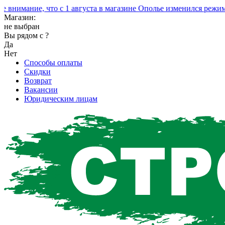
имание, что с 1 августа в магазине Ополье изменился режим р
Магазин:
не выбран
Вы рядом с
?
Да
Нет
Способы оплаты
Скидки
Возврат
Вакансии
Юридическим лицам