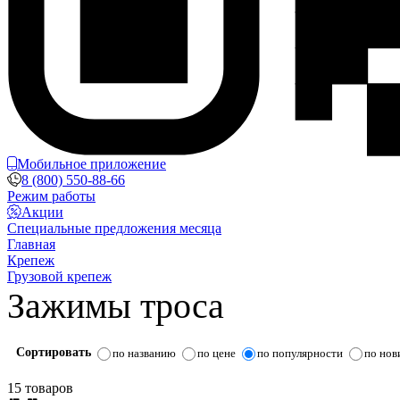
Мобильное приложение
8 (800) 550-88-66
Режим работы
Акции
Специальные предложения месяца
Главная
Крепеж
Грузовой крепеж
Зажимы троса
Сортировать
по названию
по цене
по популярности
по нов
15 товаров