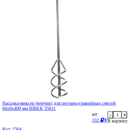
Насадка-миксер (венчик) для песчано-гравийных смесей
60х8х400 мм BIBER 35831
шт
-
+
332
₽
В корзину
Код: 1564