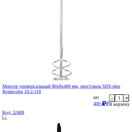
Миксер универсальный 80х8х400 мм, хвостовик SDS-plus
Remocolor 18-2-118
шт
-
+
400
₽
В корзину
Код: 32408