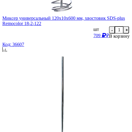
Миксер универсальный 120х10х600 мм, хвостовик SDS-plus
Remocolor 18-2-122
шт
-
+
709
₽
В корзину
Код: 36607