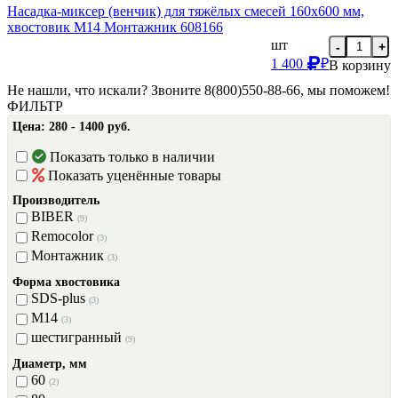
Насадка-миксер (венчик) для тяжёлых смесей 160х600 мм,
хвостовик М14 Монтажник 608166
шт
-
+
1 400
₽
В корзину
Не нашли, что искали? Звоните 8(800)550-88-66, мы поможем!
ФИЛЬТР
Цена:
280 - 1400 руб.
Показать только в наличии
Показать уценённые товары
Производитель
BIBER
(9)
Remocolor
(3)
Монтажник
(3)
Форма хвостовика
SDS-plus
(3)
М14
(3)
шестигранный
(9)
Диаметр, мм
60
(2)