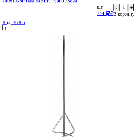
140х10х600 мм BIBER Турбо 35824
шт
-
+
744
₽
В корзину
Код: 36305