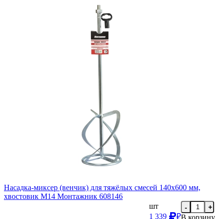
Насадка-миксер (венчик) для тяжёлых смесей 140х600 мм,
хвостовик М14 Монтажник 608146
шт
-
+
1 339
₽
В корзину