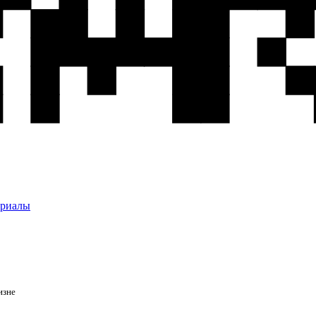
ериалы
изне