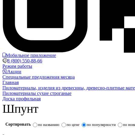
Мобильное приложение
8 (800) 550-88-66
Режим работы
Акции
Специальные предложения месяца
Главная
Пиломатериалы, изделия из древесины, древесно-плитные мат
Пиломатериалы сухие строганые
Доска профильная
Шпунт
Сортировать
по названию
по цене
по популярности
по нов