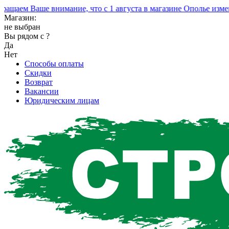
аем Ваше внимание, что с 1 августа в магазине Ополье измени
Магазин:
не выбран
Вы рядом с
?
Да
Нет
Способы оплаты
Скидки
Возврат
Вакансии
Юридическим лицам