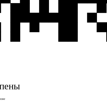
 пены
изне