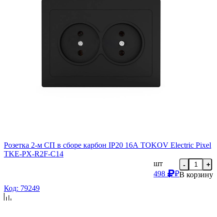
Розетка 2-м СП в сборе карбон IP20 16А TOKOV Electric Pixel
TKE-PX-R2F-C14
шт
-
+
498
₽
В корзину
Код: 79249