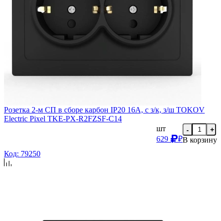
Розетка 2-м СП в сборе карбон IP20 16А, с з/к, з/ш TOKOV
Electric Pixel TKE-PX-R2FZSF-C14
шт
-
+
629
₽
В корзину
Код: 79250