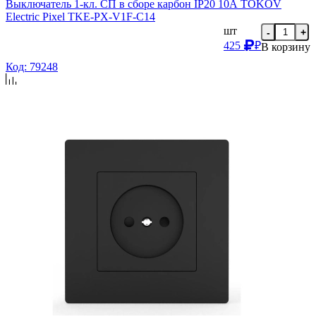
Выключатель 1-кл. СП в сборе карбон IP20 10А TOKOV
Electric Pixel TKE-PX-V1F-C14
шт
-
+
425
₽
В корзину
Код: 79248