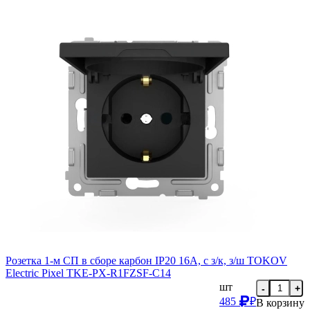
Розетка 1-м СП в сборе карбон IP20 16А, с з/к, з/ш TOKOV
Electric Pixel TKE-PX-R1FZSF-C14
шт
-
+
485
₽
В корзину