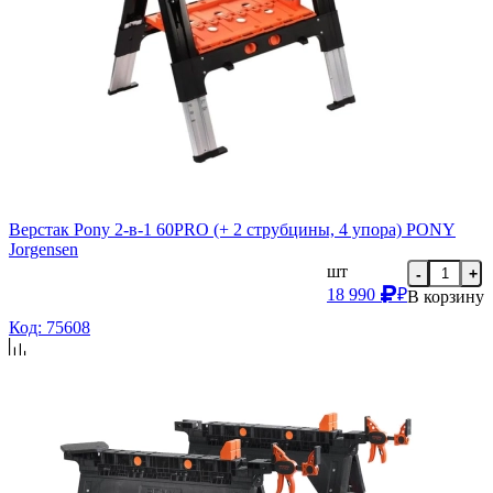
Верстак Pony 2-в-1 60PRO (+ 2 струбцины, 4 упора) PONY
Jorgensen
шт
-
+
18 990
₽
В корзину
Код: 75608