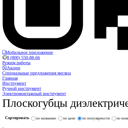
Мобильное приложение
8 (800) 550-88-66
Режим работы
Акции
Специальные предложения месяца
Главная
Инструмент
Ручной инструмент
Электромонтажный инструмент
Плоскогубцы диэлектрич
Сортировать
по названию
по цене
по популярности
по нов