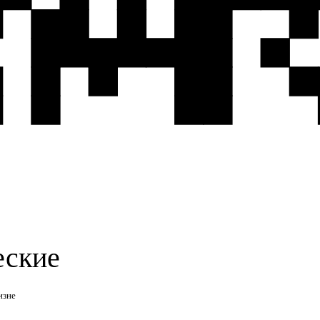
еские
изне