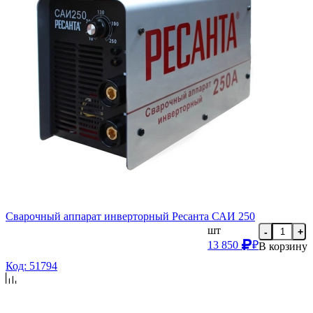
Сварочный аппарат инверторный Ресанта САИ 250
шт
-
+
13 850
₽
В корзину
Код: 51794