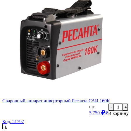
Сварочный аппарат инверторный Ресанта САИ 160К
шт
-
+
5 750
₽
В корзину
Код: 51797