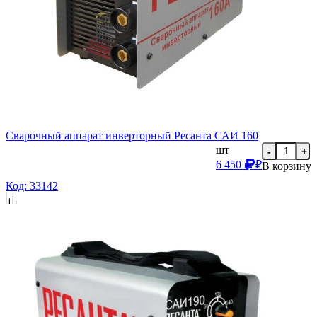
Сварочный аппарат инверторный Ресанта САИ 160
шт
-
+
6 450
₽
В корзину
Код: 33142