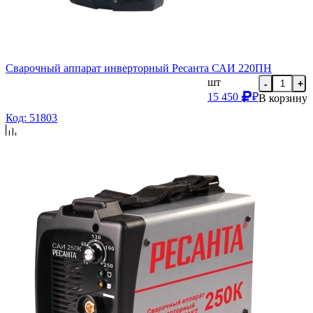
Сварочный аппарат инверторный Ресанта САИ 220ПН
шт
-
+
15 450
₽
В корзину
Код: 51803