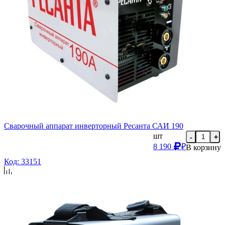
Сварочный аппарат инверторный Ресанта САИ 190
шт
-
+
8 190
₽
В корзину
Код: 33151