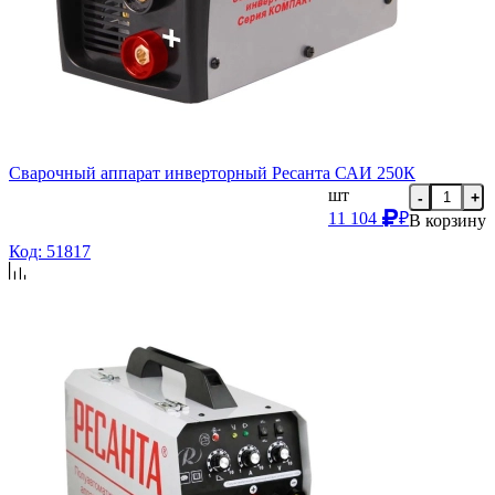
Сварочный аппарат инверторный Ресанта САИ 250К
шт
-
+
11 104
₽
В корзину
Код: 51817