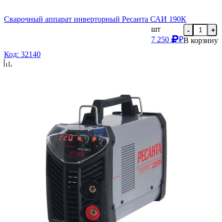
Сварочный аппарат инверторный Ресанта САИ 190К
шт
-
+
7 250
₽
В корзину
Код: 32140