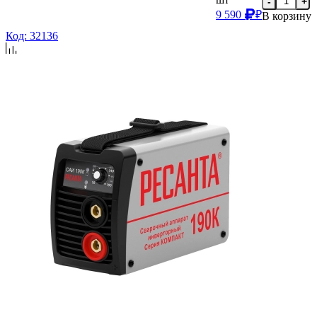
-
+
9 590
₽
В корзину
Код: 32136