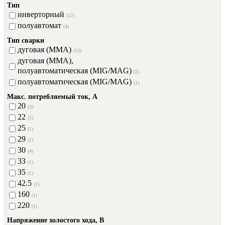
Тип
инверторный
(12)
полуавтомат
(4)
Тип сварки
дуговая (MMA)
(13)
дуговая (MMA),
полуавтоматическая (МIG/МAG)
(2)
полуавтоматическая (МIG/МAG)
(1)
Макс. потребляемый ток, А
20
(3)
22
(1)
25
(1)
29
(1)
30
(4)
33
(1)
35
(1)
42.5
(1)
160
(1)
220
(1)
Напряжение холостого хода, В