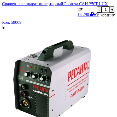
Сварочный аппарат инверторный Ресанта САИ 250Т LUX
шт
-
+
14 290
₽
В корзину
Код: 59009