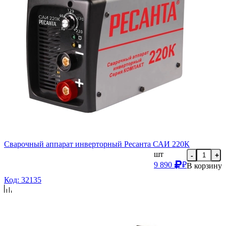
Сварочный аппарат инверторный Ресанта САИ 220К
шт
-
+
9 890
₽
В корзину
Код: 32135