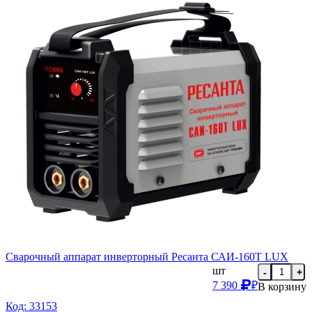
Сварочный аппарат инверторный Ресанта САИ-160Т LUX
шт
-
+
7 390
₽
В корзину
Код: 33153