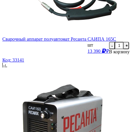
Сварочный аппарат полуавтомат Ресанта САИПА 165С
шт
-
+
13 390
₽
В корзину
Код: 33141