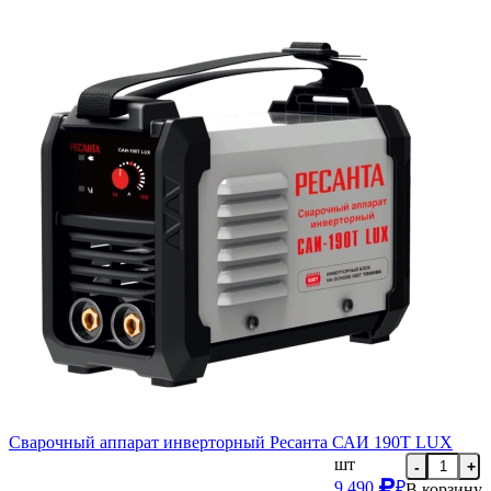
Сварочный аппарат инверторный Ресанта САИ 190Т LUX
шт
-
+
9 490
₽
В корзину