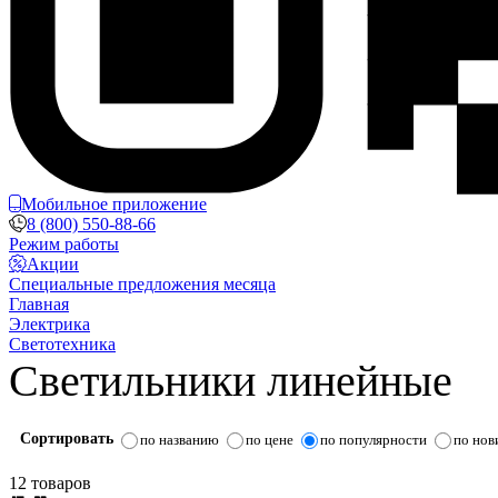
Мобильное приложение
8 (800) 550-88-66
Режим работы
Акции
Специальные предложения месяца
Главная
Электрика
Светотехника
Светильники линейные
Сортировать
по названию
по цене
по популярности
по нов
12 товаров