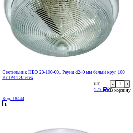
Светильник НБО 23-100-001 Раунд d240 мм белый круг 100
Вт IP44 Элетех
шт
-
+
525
₽
В корзину
Код: 18444