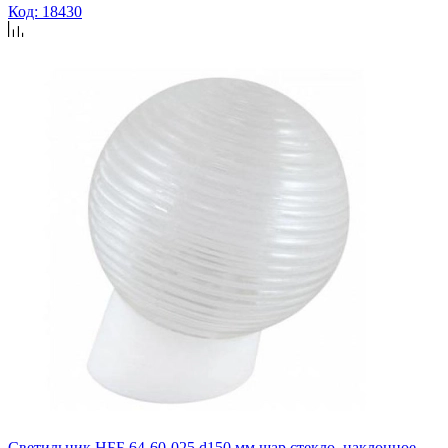
Код: 18430
Светильник НББ 64-60-025 d150 мм шар стекло, наклонное