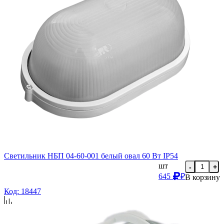
Светильник НБП 04-60-001 белый овал 60 Вт IP54
шт
-
+
645
₽
В корзину
Код: 18447