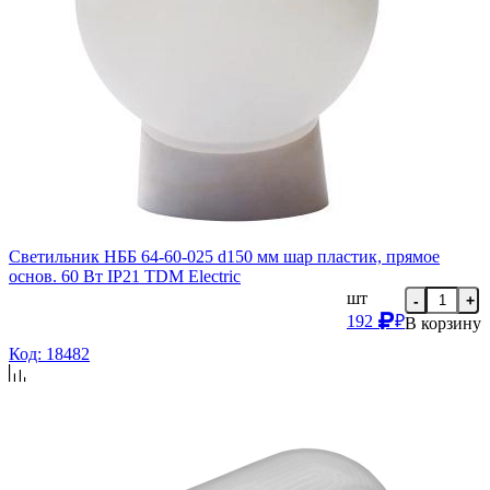
Светильник НББ 64-60-025 d150 мм шар пластик, прямое
основ. 60 Вт IP21 TDM Еlectric
шт
-
+
192
₽
В корзину
Код: 18482