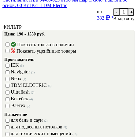
основ. 60 Вт IP21 TDM Еlectric
шт
-
+
382
₽
В корзину
ФИЛЬТР
Цена:
190 - 1550 руб.
Показать только в наличии
Показать уценённые товары
Производитель
IEK
(5)
Navigator
(1)
Neox
(1)
TDM ЕLECTRIC
(5)
Ultraflash
(2)
Витебск
(4)
Элетех
(5)
Назначение
для бань и саун
(2)
для подвесных потолков
(6)
для технических помещений
(18)