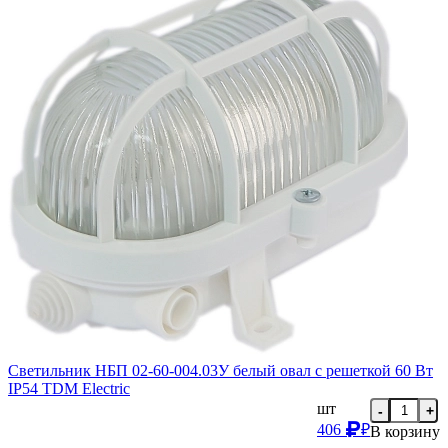
Светильник НБП 02-60-004.03У белый овал с решеткой 60 Вт
IP54 TDM Еlectric
шт
-
+
406
₽
В корзину