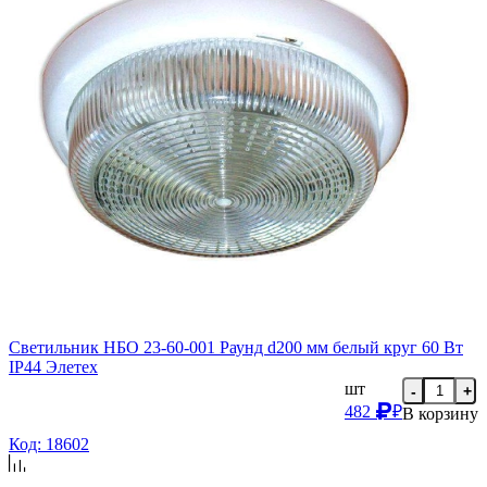
Светильник НБО 23-60-001 Раунд d200 мм белый круг 60 Вт
IP44 Элетех
шт
-
+
482
₽
В корзину
Код: 18602