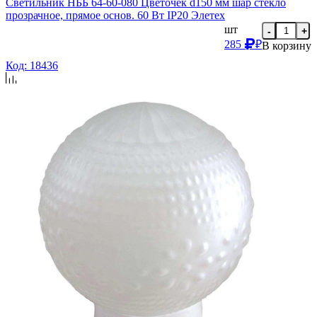
Светильник НББ 64-60-080 Цветочек d150 мм шар стекло
прозрачное, прямое основ. 60 Вт IP20 Элетех
шт
-
+
285
₽
В корзину
Код: 18436