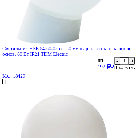
Светильник НББ 64-60-025 d150 мм шар пластик, наклонное
основ. 60 Вт IP21 TDM Еlectric
шт
-
+
192
₽
В корзину
Код: 18429