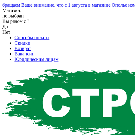
ащаем Ваше внимание, что с 1 августа в магазине Ополье изме
Магазин:
не выбран
Вы рядом с
?
Да
Нет
Способы оплаты
Скидки
Возврат
Вакансии
Юридическим лицам