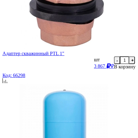
Адаптер скважинный PTL 1"
шт
-
+
3 867
₽
В корзину
Код: 66298