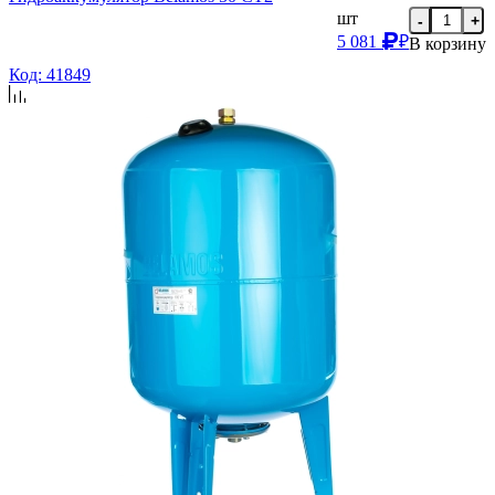
шт
-
+
5 081
₽
В корзину
Код: 41849