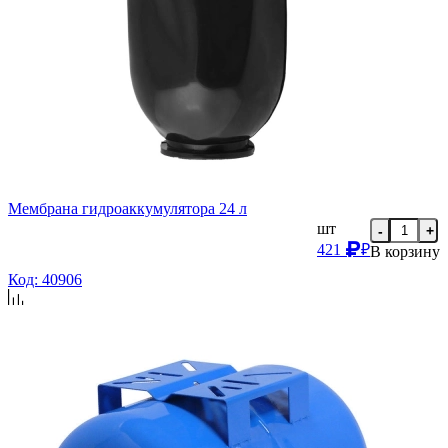
Мембрана гидроаккумулятора 24 л
шт
-
+
421
₽
В корзину
Код: 40906