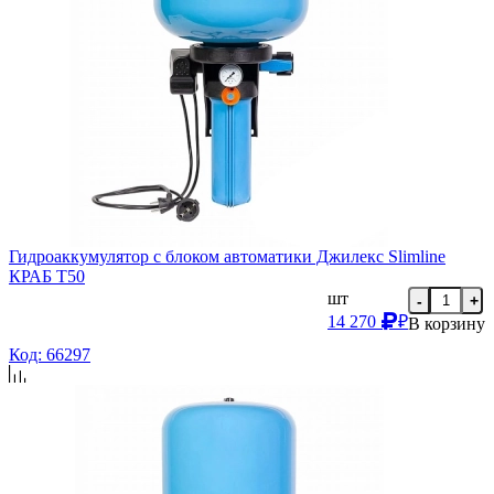
Гидроаккумулятор с блоком автоматики Джилекс Slimline
КРАБ Т50
шт
-
+
14 270
₽
В корзину
Код: 66297