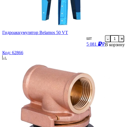
Гидроаккумулятор Belamos 50 VT
шт
-
+
5 081
₽
В корзину
Код: 62866