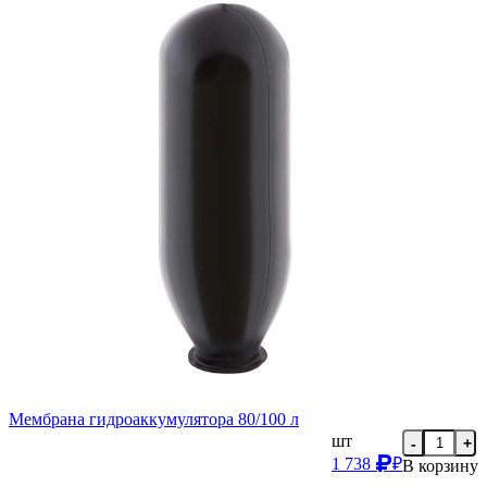
Мембрана гидроаккумулятора 80/100 л
шт
-
+
1 738
₽
В корзину