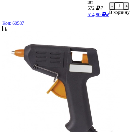
шт
-
+
572
₽
В корзину
514,80
₽
Код: 60587