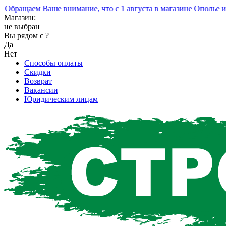
ращаем Ваше внимание, что с 1 августа в магазине Ополье изм
Магазин:
не выбран
Вы рядом с
?
Да
Нет
Способы оплаты
Скидки
Возврат
Вакансии
Юридическим лицам