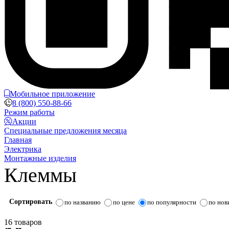
Мобильное приложение
8 (800) 550-88-66
Режим работы
Акции
Специальные предложения месяца
Главная
Электрика
Монтажные изделия
Клеммы
Сортировать
по названию
по цене
по популярности
по нов
16 товаров