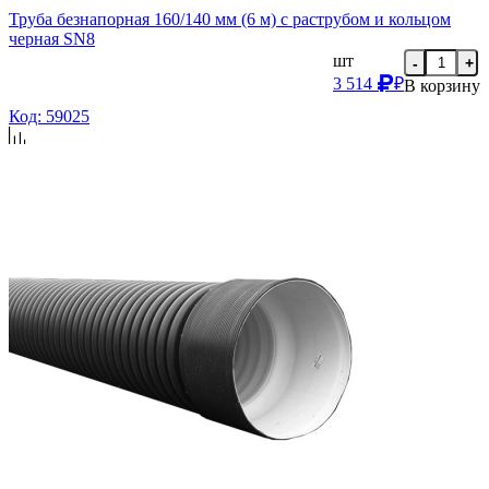
Труба безнапорная 160/140 мм (6 м) с раструбом и кольцом
черная SN8
шт
-
+
3 514
₽
В корзину
Код: 59025