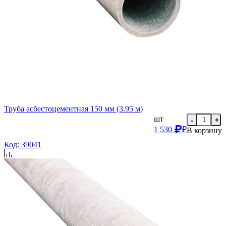
Труба асбестоцементная 150 мм (3.95 м)
шт
-
+
1 530
₽
В корзину
Код: 39041