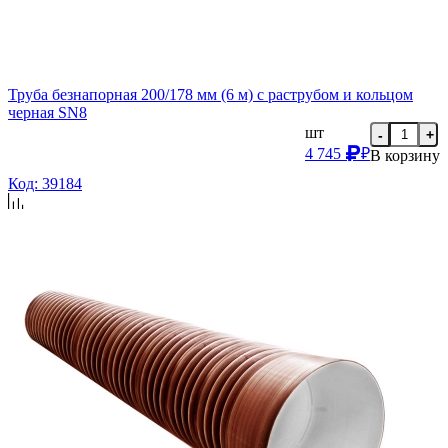
Труба безнапорная 200/178 мм (6 м) с раструбом и кольцом
черная SN8
шт
-
+
4 745
₽
В корзину
Код: 39184