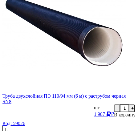
Труба двухслойная ПЭ 110/94 мм (6 м) с раструбом черная
SN8
шт
-
+
1 987
₽
В корзину
Код: 59026