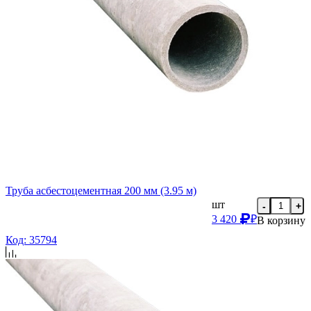
Труба асбестоцементная 200 мм (3.95 м)
шт
-
+
3 420
₽
В корзину
Код: 35794