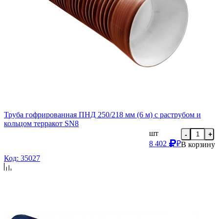
Труба гофрированная ПНД 250/218 мм (6 м) с раструбом и
кольцом терракот SN8
шт
-
+
8 402
₽
В корзину
Код: 35027