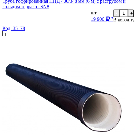
Труба гофрированная ПНД 400/348 мм (6 м) с раструбом и
кольцом терракот SN8
шт
-
+
19 906
₽
В корзину
Код: 35178