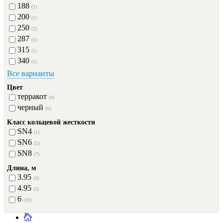
188
(1)
200
(1)
250
(2)
287
(1)
315
(1)
340
(1)
Все варианты
Цвет
терракот
(4)
черный
(6)
Класс кольцевой жесткости
SN4
(1)
SN6
(2)
SN8
(7)
Длина, м
3.95
(3)
4.95
(2)
6
(10)