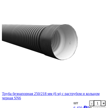
Труба безнапорная 250/218 мм (6 м) с раструбом и кольцом
черная SN6
шт
-
+
6 459
₽