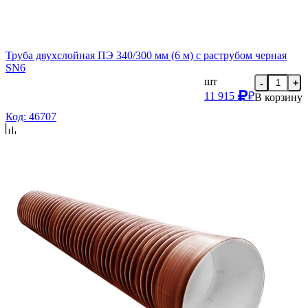
Труба двухслойная ПЭ 340/300 мм (6 м) с раструбом черная
SN6
шт
-
+
11 915
₽
В корзину
Код: 46707