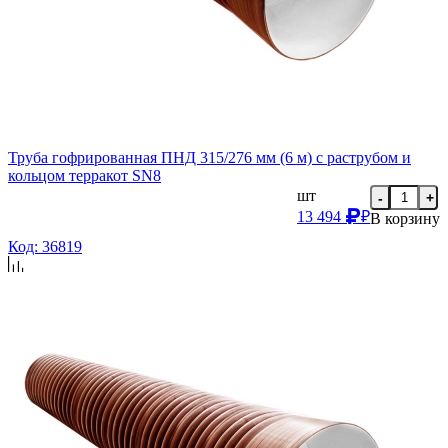
Труба гофрированная ПНД 315/276 мм (6 м) с раструбом и
кольцом терракот SN8
шт
-
+
13 494
₽
В корзину
Код: 36819