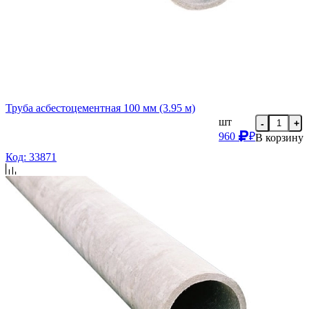
Труба асбестоцементная 100 мм (3.95 м)
шт
-
+
960
₽
В корзину
Код: 33871