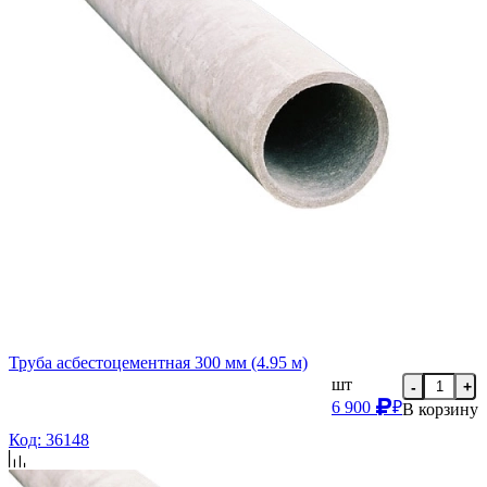
Труба асбестоцементная 300 мм (4.95 м)
шт
-
+
6 900
₽
В корзину
Код: 36148