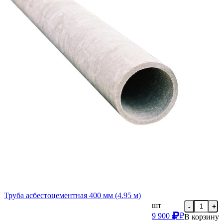
Труба асбестоцементная 400 мм (4.95 м)
шт
-
+
9 900
₽
В корзину