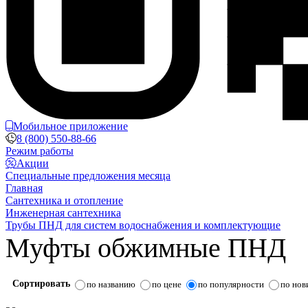
Мобильное приложение
8 (800) 550-88-66
Режим работы
Акции
Специальные предложения месяца
Главная
Сантехника и отопление
Инженерная сантехника
Трубы ПНД для систем водоснабжения и комплектующие
Муфты обжимные ПНД
Сортировать
по названию
по цене
по популярности
по нов