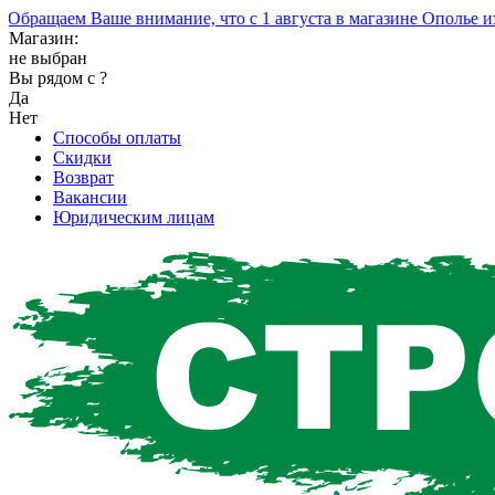
ращаем Ваше внимание, что с 1 августа в магазине Ополье изм
Магазин:
не выбран
Вы рядом с
?
Да
Нет
Способы оплаты
Скидки
Возврат
Вакансии
Юридическим лицам