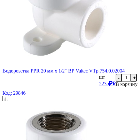
Водорозетка PPR 20 мм х 1/2" ВР Valtec VTp.754.0.02004
шт
-
+
223
₽
В корзину
Код: 29846