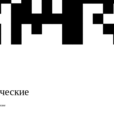
ческие
изне