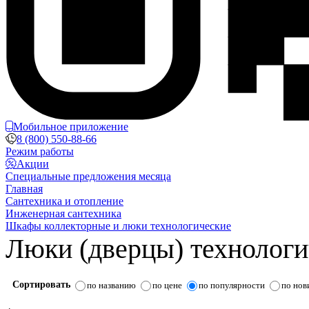
Мобильное приложение
8 (800) 550-88-66
Режим работы
Акции
Специальные предложения месяца
Главная
Сантехника и отопление
Инженерная сантехника
Шкафы коллекторные и люки технологические
Люки (дверцы) технологи
Сортировать
по названию
по цене
по популярности
по нов