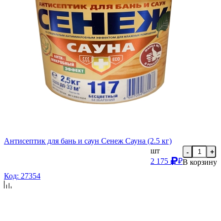
Антисептик для бань и саун Сенеж Сауна (2.5 кг)
шт
-
+
2 175
₽
В корзину
Код: 27354