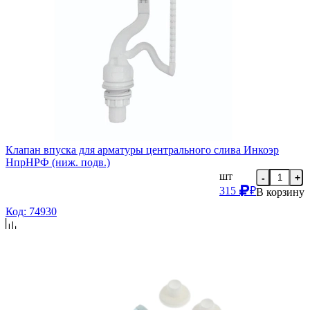
Клапан впуска для арматуры центрального слива Инкоэр
НпрНРФ (ниж. подв.)
шт
-
+
315
₽
В корзину
Код: 74930