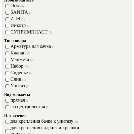
Производитель
Orio
(3)
SANITA
(3)
Zalel
(2)
Инкоэр
(5)
СУПРИМПЛАСТ
(1)
Тип товара
Арматура для бачка
(3)
Клапан
(2)
Манжета
(2)
Набор
(7)
Сиденье
(4)
Слив
(1)
Унитаз
(3)
Вид манжеты
прямая
(1)
эксцентрическая
(1)
Назначение
для крепления бачка к унитазу
(2)
для крепления сиденья и крышки к
унитазу