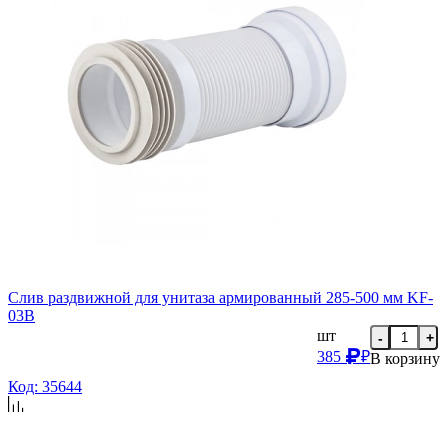
Слив раздвижной для унитаза армированный 285-500 мм KF-
03B
шт
-
+
385
₽
В корзину
Код: 35644