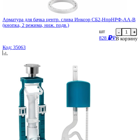
Арматура для бачка центр. слива Инкоэр СБ2-НпрНРФ-АА-В
(кнопка, 2 режима, ниж. подв.)
шт
-
+
828
₽
В корзину
Код: 35063