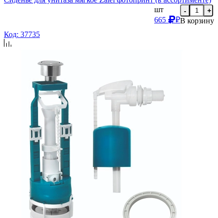
шт
-
+
665
₽
В корзину
Код: 37735