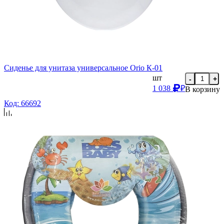
Сиденье для унитаза универсальное Orio К-01
шт
-
+
1 038
₽
В корзину
Код: 66692