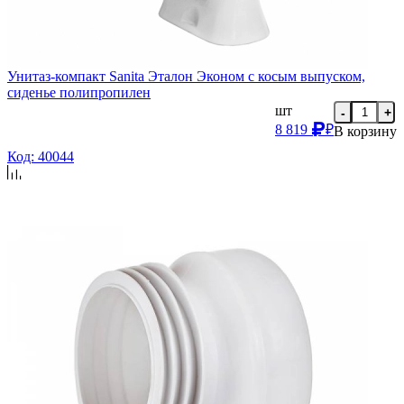
Унитаз-компакт Sanita Эталон Эконом с косым выпуском,
сиденье полипропилен
шт
-
+
8 819
₽
В корзину
Код: 40044