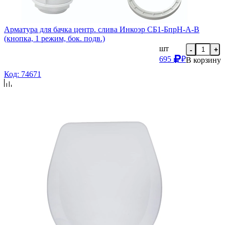
Арматура для бачка центр. слива Инкоэр СБ1-БпрН-А-В
(кнопка, 1 режим, бок. подв.)
шт
-
+
695
₽
В корзину
Код: 74671