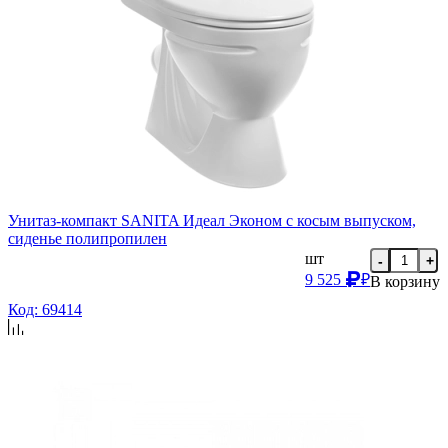
Унитаз-компакт SANITA Идеал Эконом с косым выпуском,
сиденье полипропилен
шт
-
+
9 525
₽
В корзину
Код: 69414