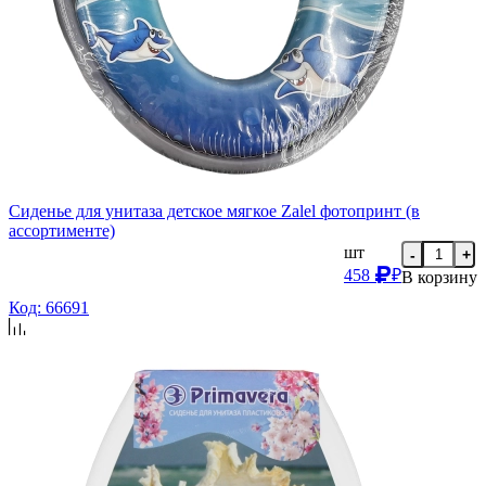
Сиденье для унитаза детское мягкое Zalel фотопринт (в
ассортименте)
шт
-
+
458
₽
В корзину
Код: 66691