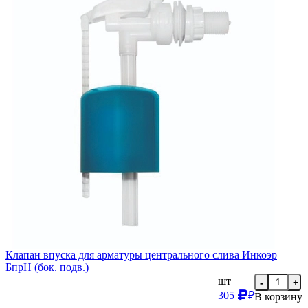
Клапан впуска для арматуры центрального слива Инкоэр
БпрН (бок. подв.)
шт
-
+
305
₽
В корзину