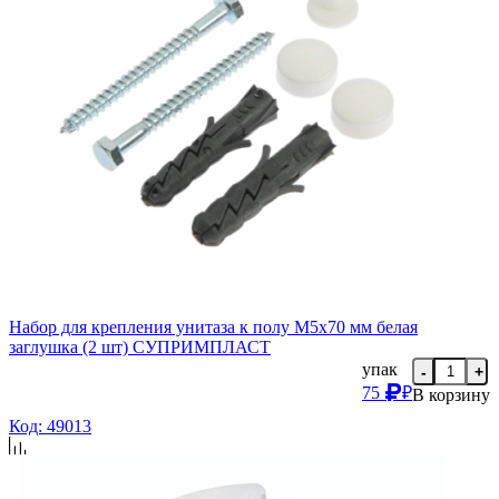
Набор для крепления унитаза к полу М5х70 мм белая
заглушка (2 шт) СУПРИМПЛАСТ
упак
-
+
75
₽
В корзину
Код: 49013