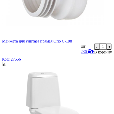
Манжета для унитаза прямая Orio С-198
шт
-
+
236
₽
В корзину
Код: 27556