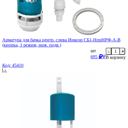
Арматура для бачка центр. слива Инкоэр СБ1-НпрНРФ-А-В
(кнопка, 1 режим, ниж. подв.)
шт
-
+
695
₽
В корзину
Код: 45410