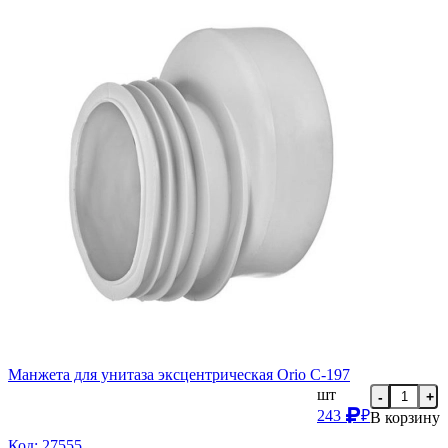
Манжета для унитаза эксцентрическая Orio С-197
шт
-
+
243
₽
В корзину
Код: 27555