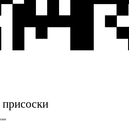
 присоски
изне