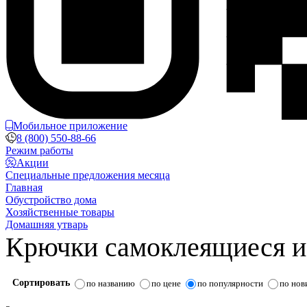
Мобильное приложение
8 (800) 550-88-66
Режим работы
Акции
Специальные предложения месяца
Главная
Обустройство дома
Хозяйственные товары
Домашняя утварь
Крючки самоклеящиеся и
Сортировать
по названию
по цене
по популярности
по нов