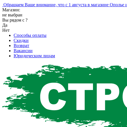
бращаем Ваше внимание, что с 1 августа в магазине Ополье изм
Магазин:
не выбран
Вы рядом с
?
Да
Нет
Способы оплаты
Скидки
Возврат
Вакансии
Юридическим лицам