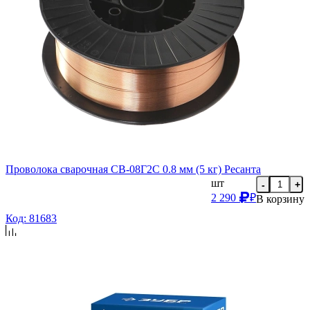
Проволока сварочная СВ-08Г2С 0.8 мм (5 кг) Ресанта
шт
-
+
2 290
₽
В корзину
Код: 81683