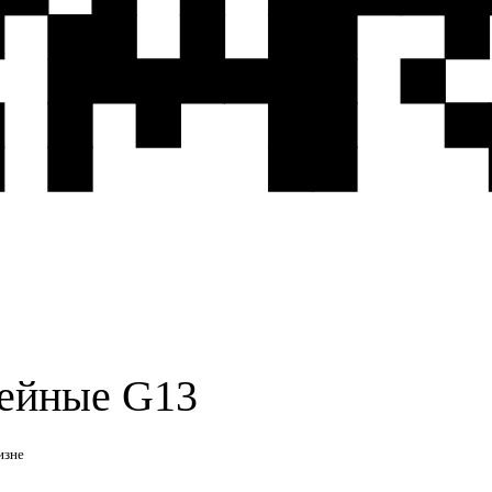
ейные G13
изне