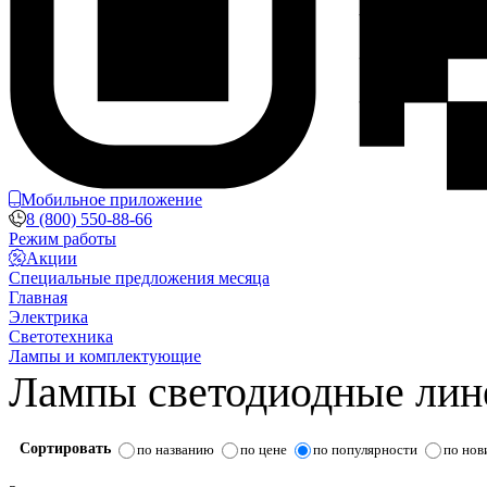
Мобильное приложение
8 (800) 550-88-66
Режим работы
Акции
Специальные предложения месяца
Главная
Электрика
Светотехника
Лампы и комплектующие
Лампы светодиодные лин
Сортировать
по названию
по цене
по популярности
по нов