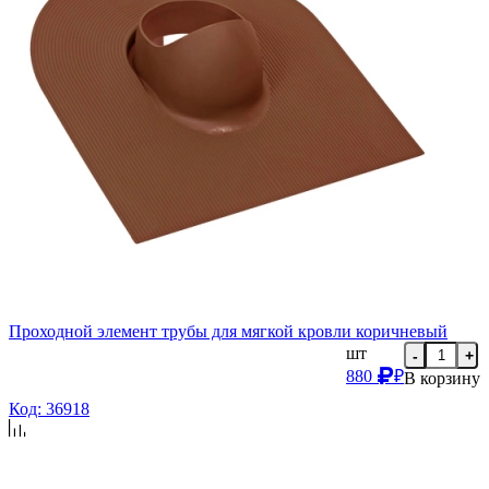
Проходной элемент трубы для мягкой кровли коричневый
шт
-
+
880
₽
В корзину
Код: 36918