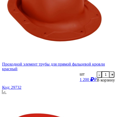
Проходной элемент трубы для прямой фальцевой кровли
красный
шт
-
+
1 200
₽
В корзину
Код: 29732