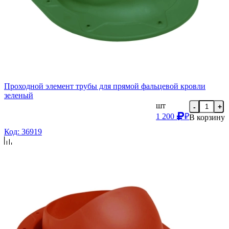
Проходной элемент трубы для прямой фальцевой кровли
зеленый
шт
-
+
1 200
₽
В корзину
Код: 36919