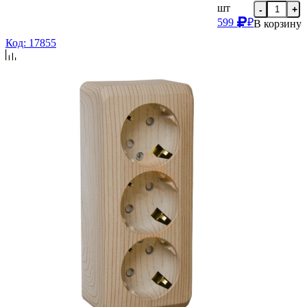
шт
-
+
599
₽
В корзину
Код: 17855