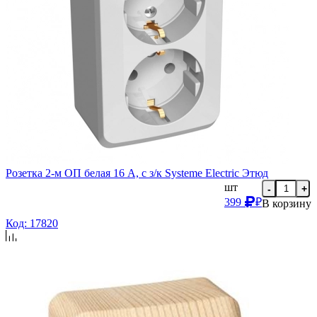
Розетка 2-м ОП белая 16 А, с з/к Systeme Electric Этюд
шт
-
+
399
₽
В корзину
Код: 17820