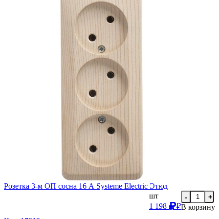
Розетка 3-м ОП сосна 16 А Systeme Electric Этюд
шт
-
+
1 198
₽
В корзину