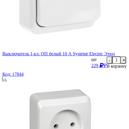
Выключатель 1-кл. ОП белый 10 А Systeme Electric Этюд
шт
-
+
229
₽
В корзину
Код: 17844