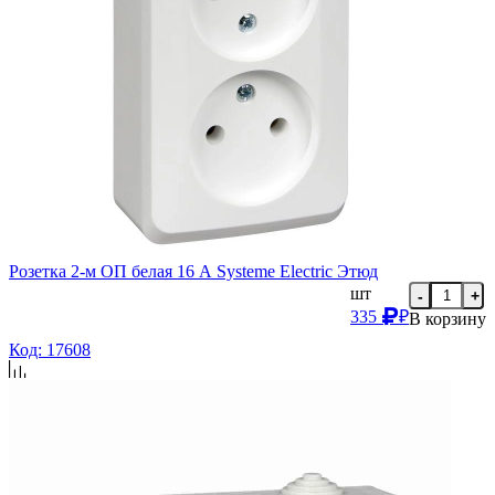
Розетка 2-м ОП белая 16 А Systeme Electric Этюд
шт
-
+
335
₽
В корзину
Код: 17608