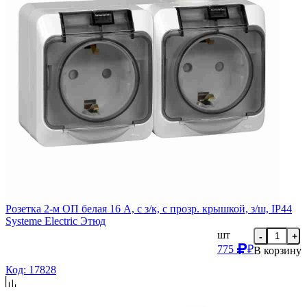
Розетка 2-м ОП белая 16 А, с з/к, с прозр. крышкой, з/ш, IP44
Systeme Electric Этюд
шт
-
+
775
₽
В корзину
Код: 17828