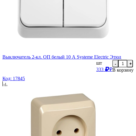
Выключатель 2-кл. ОП белый 10 А Systeme Electric Этюд
шт
-
+
333
₽
В корзину
Код: 17845