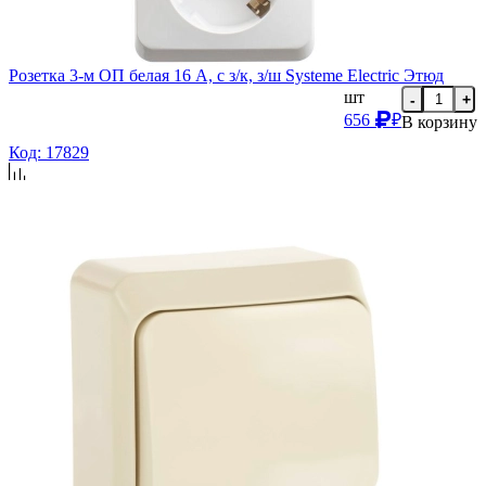
Розетка 3-м ОП белая 16 А, с з/к, з/ш Systeme Electric Этюд
шт
-
+
656
₽
В корзину
Код: 17829