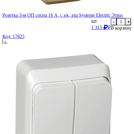
Розетка 3-м ОП сосна 16 А, с з/к, з/ш Systeme Electric Этюд
шт
-
+
1 315
₽
В корзину
Код: 17825