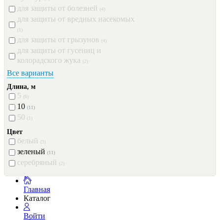
для защиты от болезней
(4)
для защиты от вредных насекомых
(1)
для защиты от грызунов
(4)
для защиты от гусениц и
колорадского жука
(2)
Все варианты
Длина, м
5
(6)
10
(11)
50
(1)
Цвет
белый
(3)
зеленый
(11)
серебряный
(2)
Главная
Каталог
Войти