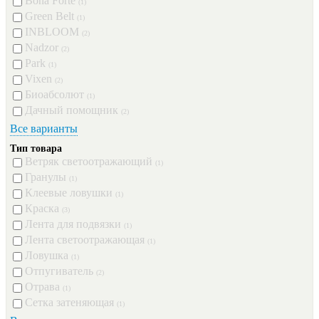
Bona Forte
(1)
Green Belt
(1)
INBLOOM
(2)
Nadzor
(2)
Park
(1)
Vixen
(2)
Биоабсолют
(1)
Дачный помощник
(2)
Все варианты
Тип товара
Ветряк светоотражающий
(1)
Гранулы
(1)
Клеевые ловушки
(1)
Краска
(3)
Лента для подвязки
(1)
Лента светоотражающая
(1)
Ловушка
(1)
Отпугиватель
(2)
Отрава
(1)
Сетка затеняющая
(1)