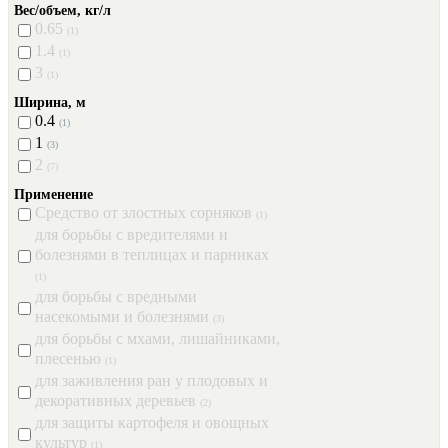
Вес/объем, кг/л
0.65
(1)
1.4
(1)
3
(1)
Ширина, м
0.4
(1)
1
(3)
2
(7)
Применение
Средство от злостных сорняков
(1)
для борьбы с вредителями и
болезнями в теплицах и парниках
(1)
для борьбы с вредными
насекомыми и болезнями
(3)
для борьбы с мхами, лишайниками,
плесенью
(1)
для заживления ран у плодовых и
декоративных деревьев
(2)
для защиты картофеля и овощных
культур
(1)