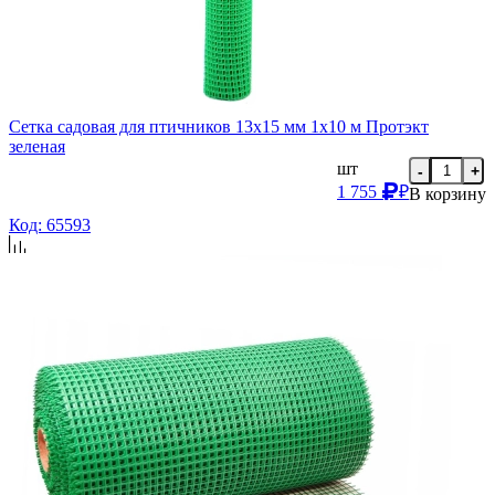
Сетка садовая для птичников 13х15 мм 1х10 м Протэкт
зеленая
шт
-
+
1 755
₽
В корзину
Код: 65593