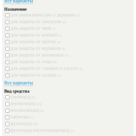
Все варианты
Назначение
для заживления ран у деревьев
(2)
для защиты от грызунов
(2)
для защиты от змей
(1)
для защиты от клещей
(1)
для защиты от кротов
(4)
для защиты от муравьев
(1)
для защиты от насекомых
(1)
для защиты от птиц
(8)
для защиты от слизней и улиток
(1)
для защиты от солнца
(1)
Все варианты
Вид средства
гербицид
(6)
инсектицид
(24)
моллюскоцид
(2)
таблетка
(1)
фунгицид
(19)
фунгицид инсектоакарицид
(1)