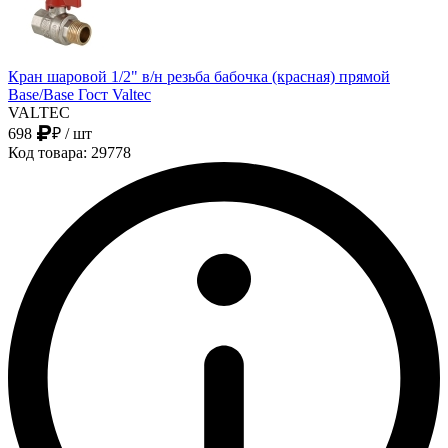
Кран шаровой 1/2" в/н резьба бабочка (красная) прямой
Base/Base Гост Valtec
VALTEC
698
₽
/ шт
Код товара: 29778