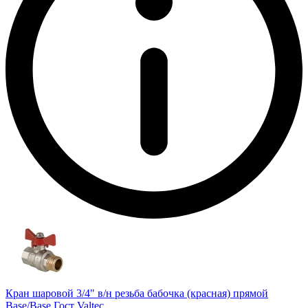
Кран шаровой 3/4" в/н резьба бабочка (красная) прямой
Base/Base Гост Valtec