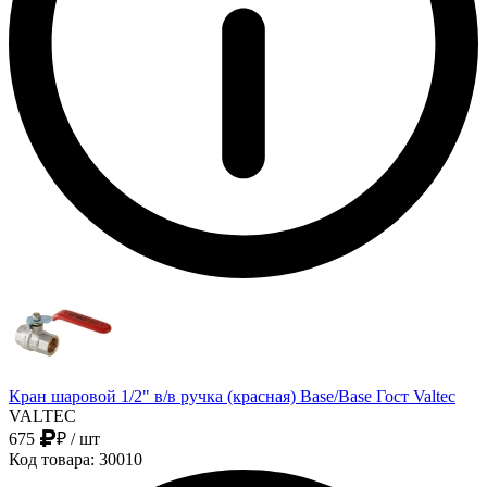
Кран шаровой 1/2" в/в ручка (красная) Base/Base Гост Valtec
VALTEC
675
₽
/ шт
Код товара: 30010