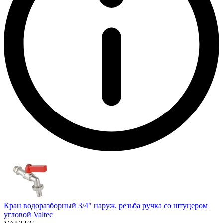
Кран водоразборный 3/4" наруж. резьба ручка со штуцером
угловой Valtec