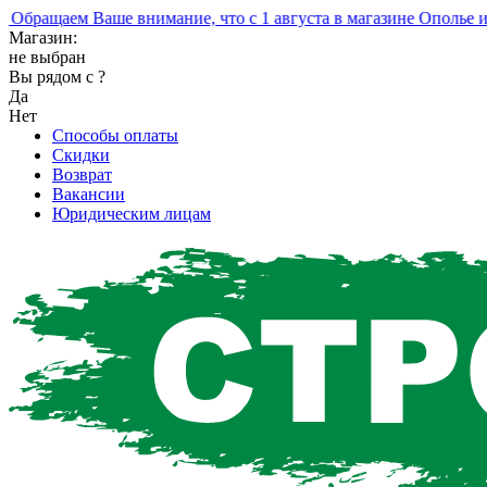
ращаем Ваше внимание, что с 1 августа в магазине Ополье изм
Магазин:
не выбран
Вы рядом с
?
Да
Нет
Способы оплаты
Скидки
Возврат
Вакансии
Юридическим лицам