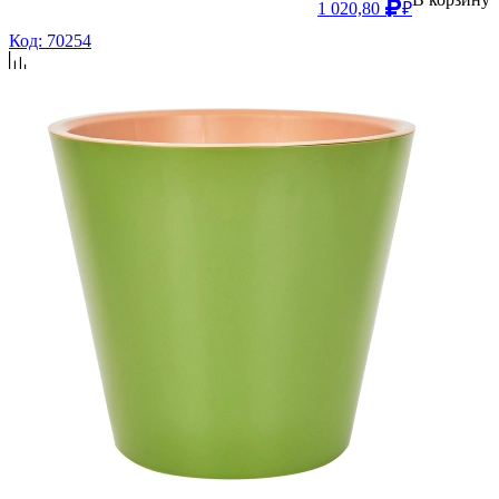
1 020,80
₽
Код: 70254