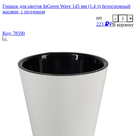
Горшок для цветов InGreen Wave 145 мм (1.4 л) белоснежный
жасмин, с поддоном
шт
-
+
223
₽
В корзину
Код: 78590