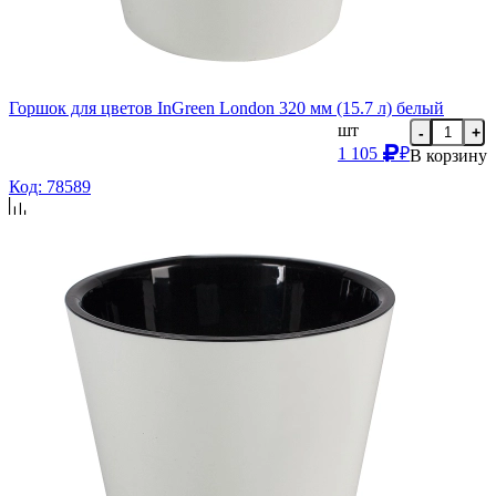
Горшок для цветов InGreen London 320 мм (15.7 л) белый
шт
-
+
1 105
₽
В корзину
Код: 78589