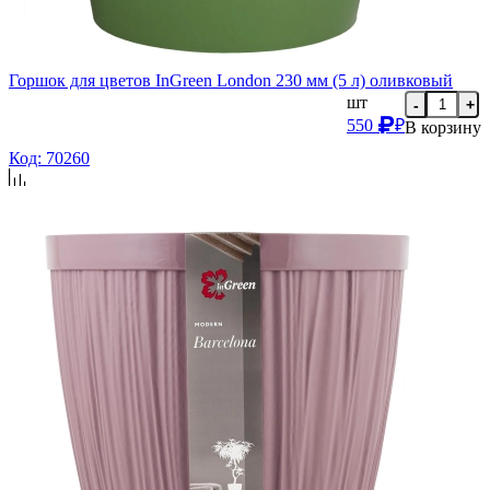
Горшок для цветов InGreen London 230 мм (5 л) оливковый
шт
-
+
550
₽
В корзину
Код: 70260