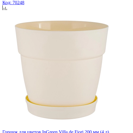
Код: 70248
Горшок для цветов InGreen Villa de Fiori 200 мм (4 л)