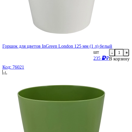
Горшок для цветов InGreen London 125 мм (1 л) белый
шт
-
+
235
₽
В корзину
Код: 76021