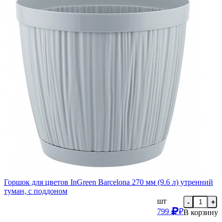
Горшок для цветов InGreen Barcelona 270 мм (9.6 л) утренний
туман, с поддоном
шт
-
+
799
₽
В корзину