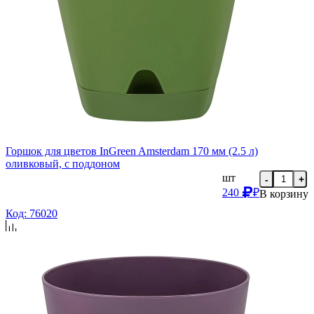
Горшок для цветов InGreen Amsterdam 170 мм (2.5 л)
оливковый, с поддоном
шт
-
+
240
₽
В корзину
Код: 76020