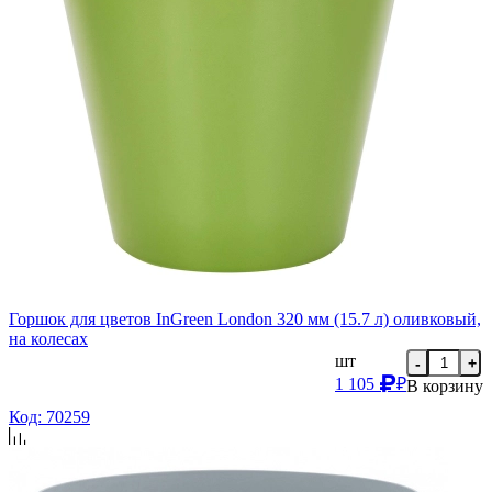
Горшок для цветов InGreen London 320 мм (15.7 л) оливковый,
на колесах
шт
-
+
1 105
₽
В корзину
Код: 70259