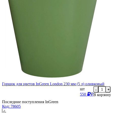
Горшок для цветов InGreen London 230 мм (5 л) оливковый
шт
-
+
550
₽
В корзину
Последние поступления InGreen
Код: 78605