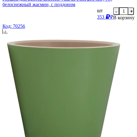
белоснежный жасмин, с поддоном
шт
-
+
353
₽
В корзину
Код: 70256