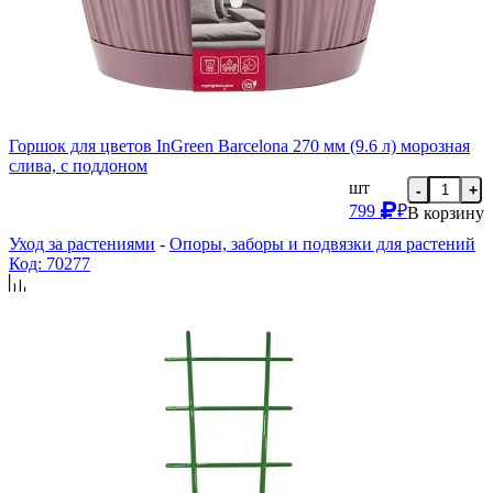
Горшок для цветов InGreen Barcelona 270 мм (9.6 л) морозная
слива, с поддоном
шт
-
+
799
₽
В корзину
Уход за растениями
-
Опоры, заборы и подвязки для растений
Код: 70277