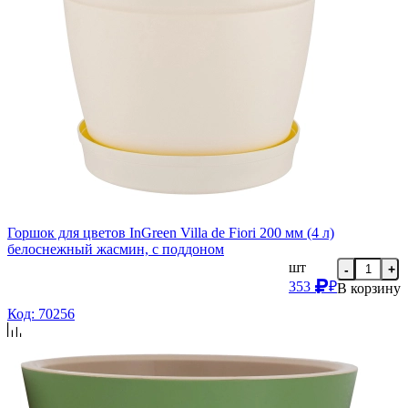
Горшок для цветов InGreen Villa de Fiori 200 мм (4 л)
белоснежный жасмин, с поддоном
шт
-
+
353
₽
В корзину
Код: 70256