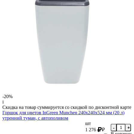
-20%
i
Скидка на товар суммируется со скидкой по дисконтной карте
Горшок для цветов InGreen Munchen 240х240х524 мм (20 л)
утренний туман, с автополивом
шт
-
+
1 276
₽
В корзину