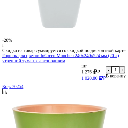
-20%
i
Скидка на товар суммируется со скидкой по дисконтной карте
Горшок для цветов InGreen Munchen 240х240х524 мм (20 л)
утренний туман, с автополивом
шт
-
+
1 276
₽
В корзину
1 020,80
₽
Код: 70254