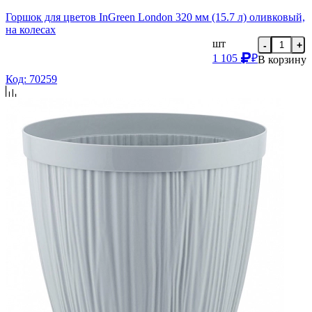
Горшок для цветов InGreen London 320 мм (15.7 л) оливковый,
на колесах
шт
-
+
1 105
₽
В корзину
Код: 70259