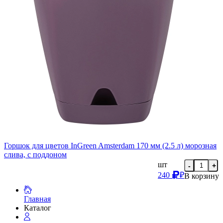
Горшок для цветов InGreen Amsterdam 170 мм (2.5 л) морозная
слива, с поддоном
шт
-
+
240
₽
В корзину
Главная
Каталог