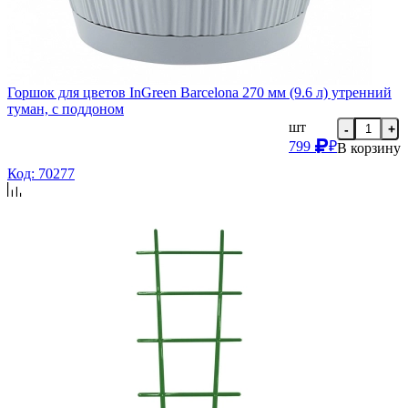
Горшок для цветов InGreen Barcelona 270 мм (9.6 л) утренний
туман, с поддоном
шт
-
+
799
₽
В корзину
Код: 70277