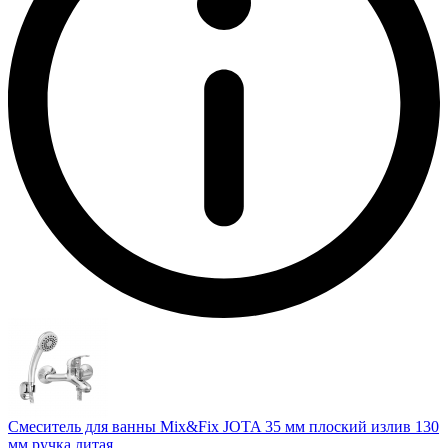
Смеситель для ванны Mix&Fix JOTA 35 мм плоский излив 130
мм ручка литая